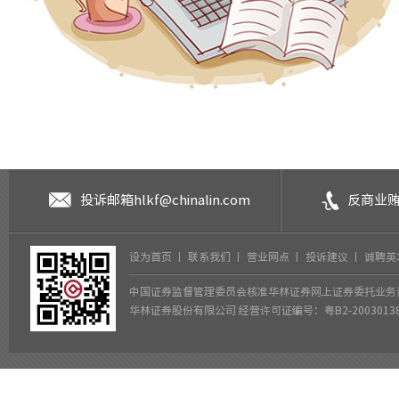
投诉邮箱
hlkf@chinalin.com
反商业
设为首页
丨
联系我们
丨
营业网点
丨
投诉建议
丨
诚聘英
中国证券监督管理委员会核准华林证券网上证券委托业务
华林证券股份有限公司 经营许可证编号：粤B2-2003013